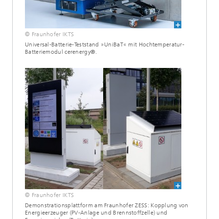
© Fraunhofer IKTS
Universal-Batterie-Teststand »UniBaT« mit Hochtemperatur-
Batteriemodul cerenergy®.
© Fraunhofer IKTS
Demonstrationsplattform am Fraunhofer ZESS: Kopplung von
Energieerzeuger (PV-Anlage und Brennstoffzelle) und