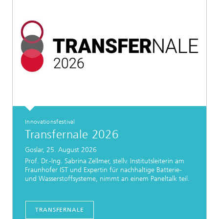
Innovationsfestival
Transfernale 2026
Goslar, 25. August 2026
Prof. Dr.-Ing. Sabrina Zellmer, stellv. Institutsleiterin am
Fraunhofer IST und Expertin für nachhaltige Batterie-
und Wasserstoffsysteme, nimmt an einem Paneltalk teil.
TRANSFERNALE