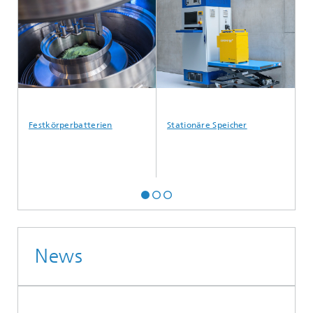
Festkörperbatterien
Stationäre Speicher
Wa
News