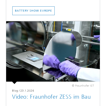
BATTERY SHOW EUROPE
© Fraunhofer IST
Blog
/
23.1.2026
Video: Fraunhofer ZESS im Bau